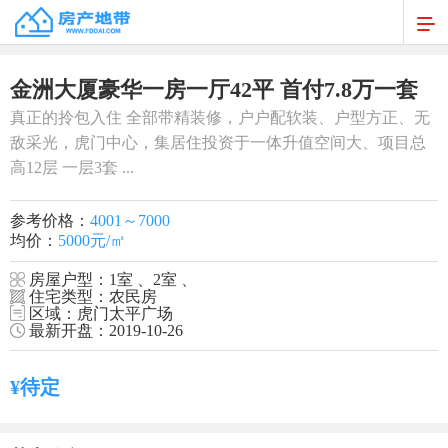
1
/
1
金洲大厦豪华一房一厅42平 首付7.8万一套
真正的拎包入住 全部带精装修，户户配软装、户型方正、无
敌采光，虎门中心，集居住投资于一体升值空间大、项目总
高12层 一层3套 ...
参考价格：
4001～7000
均价：
5000元/㎡
房屋户型：1室 、2室 、
住宅类型：农民房
区域：虎门太平广场
最新开盘：2019-10-26
¥待定