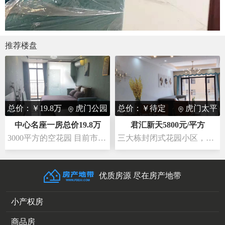
推荐楼盘
总价：￥19.8万
虎门公园
总价：￥待定
虎门太平
中心名座一房总价19.8万
君汇新天5800元/平方
3000平方的空花园 目前市面上最大的花园小区
三大栋封闭式花园小区，自带空中花园、娱乐、健身。
优质房源 尽在房产地带
小产权房
商品房